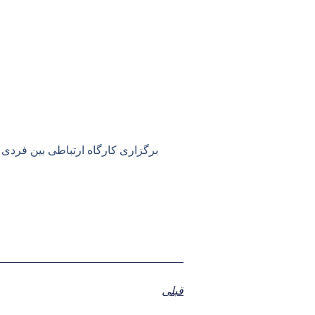
برگزاری کارگاه ارتباطی بین فردی با تدریس جناب آقای کامر
قبلی